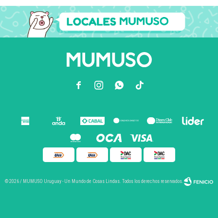



© 2026 / MUMUSO Uruguay - Un Mundo de Cosas Lindas. Todos los derechos reservados.