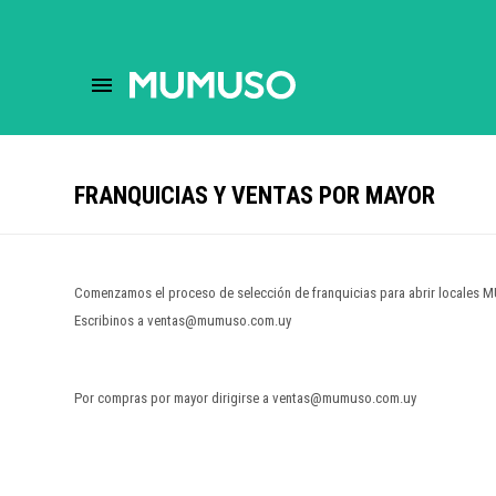
close
store
menu
help
FRANQUICIAS Y VENTAS POR MAYOR
Comenzamos el proceso de selección de franquicias para abrir locales M
Escribinos a ventas@mumuso.com.uy
Por compras por mayor dirigirse a ventas@mumuso.com.uy