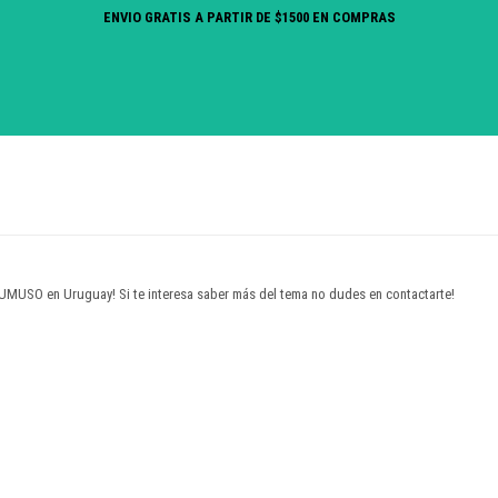
ENVIO GRATIS A PARTIR DE $1500 EN COMPRAS
UMUSO en Uruguay! Si te interesa saber más del tema no dudes en contactarte!