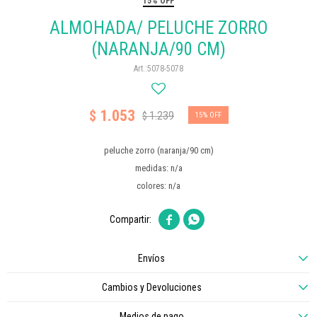
15% OFF
ALMOHADA/ PELUCHE ZORRO
(NARANJA/90 CM)
5078-5078
1.053
$
1.239
$
15
peluche zorro (naranja/90 cm)
medidas: n/a
colores: n/a


Envíos
Cambios y Devoluciones
Medios de pago