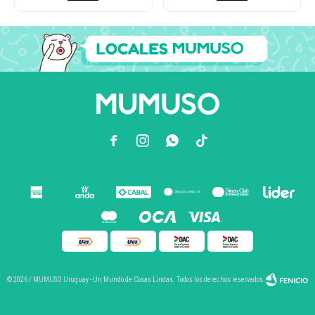



© 2026 / MUMUSO Uruguay - Un Mundo de Cosas Lindas. Todos los derechos reservados.