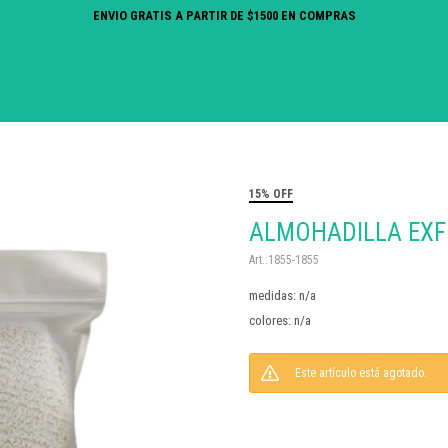
ENVIO GRATIS A PARTIR DE $1500 EN COMPRAS
15% OFF
ALMOHADILLA EXFO
1855-1855
medidas: n/a
colores: n/a
Este artículo está agotado.