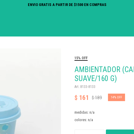
ENVIO GRATIS A PARTIR DE $1500 EN COMPRAS
15% OFF
AMBIENTADOR (CA
SUAVE/160 G)
8133-8133
161
$
189
$
14
medidas: n/a
colores: n/a