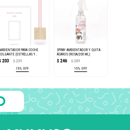
AMBIENTADOR PARA COCHE
SPRAY AMBIENTADOR Y QUITA
COLGANTE (ESTRELLAS Y
ÁCAROS (ROSA/200 ML)
ROSAS)
203
246
$
239
$
289
$
$
15% OFF
15% OFF