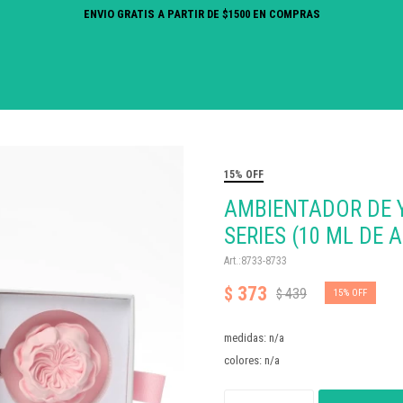
ENVIO GRATIS A PARTIR DE $1500 EN COMPRAS
15% OFF
AMBIENTADOR DE 
SERIES (10 ML DE 
8733-8733
373
$
439
$
15
medidas: n/a
colores: n/a