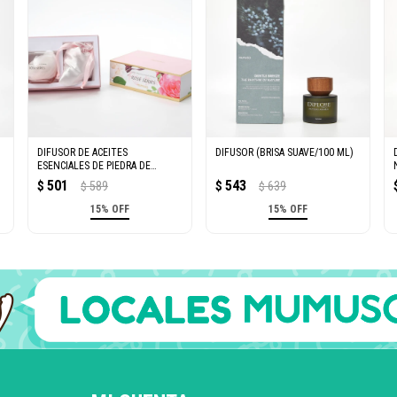
DIFUSOR DE ACEITES
DIFUSOR (BRISA SUAVE/100 ML)
ESENCIALES DE PIEDRA DE
CRISTAL SERIE ROSE (310 G DE
501
543
$
589
$
639
$
$
PIEDRA D
15% OFF
15% OFF