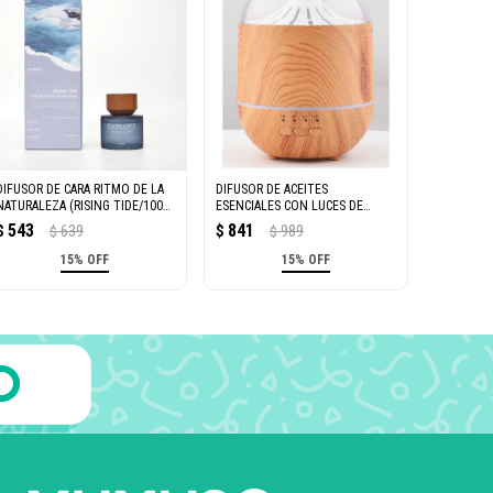
DIFUSOR DE CARA RITMO DE LA
DIFUSOR DE ACEITES
NATURALEZA (RISING TIDE/100
ESENCIALES CON LUCES DE
ML)
COLORES (VETA DE
543
841
$
639
$
989
$
$
MADERA/CILÍNDRICO)
15% OFF
15% OFF