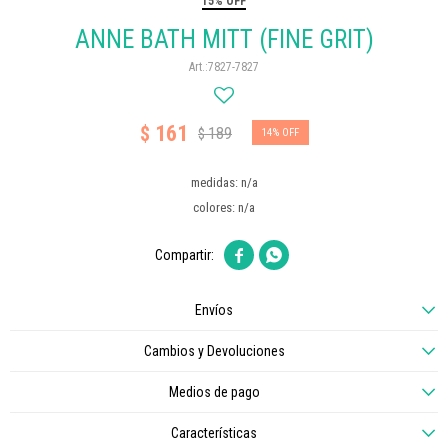
15% OFF
ANNE BATH MITT (FINE GRIT)
7827-7827
161
$
189
$
14
medidas: n/a
colores: n/a


Envíos
Cambios y Devoluciones
Medios de pago
Características