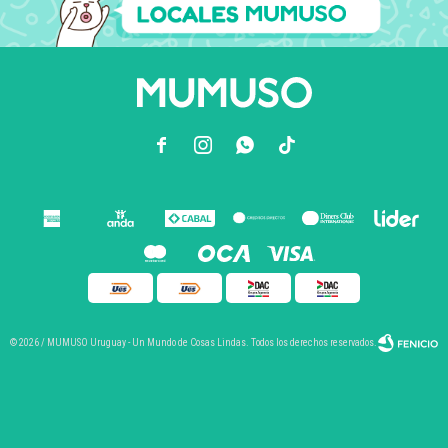



© 2026 / MUMUSO Uruguay - Un Mundo de Cosas Lindas. Todos los derechos reservados.