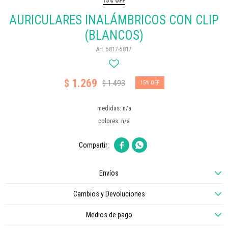
15% OFF
AURICULARES INALÁMBRICOS CON CLIP
(BLANCOS)
5817-5817
1.269
$
1.493
$
15
medidas: n/a
colores: n/a


Envíos
Cambios y Devoluciones
Medios de pago