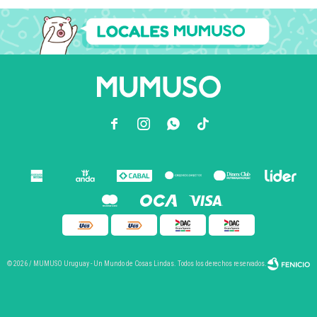



© 2026 / MUMUSO Uruguay - Un Mundo de Cosas Lindas. Todos los derechos reservados.