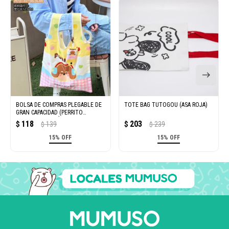
BOLSA DE COMPRAS PLEGABLE DE
TOTE BAG TUTOGOU (ASA ROJA)
GRAN CAPACIDAD (PERRITO
ESCUCHANDO MÚSICA)
118
203
$
139
$
239
$
$
15% OFF
15% OFF