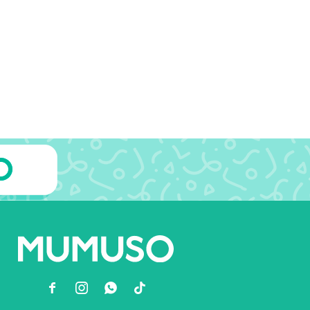


