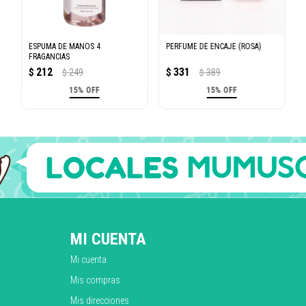
ESPUMA DE MANOS 4
PERFUME DE ENCAJE (ROSA)
FRAGANCIAS
212
331
$
249
$
389
$
$
15% OFF
15% OFF
MI CUENTA
Mi cuenta
Mis compras
Mis direcciones