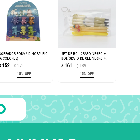
BORRADOR FORMA DINOSAURIO
SET DE BOLÍGRAFO NEGRO +
(6 COLORES)
BOLÍGRAFO DE GEL NEGRO +
RESALTADOR AMARILLO (6
152
161
$
179
$
189
$
$
PIEZAS)
15% OFF
15% OFF