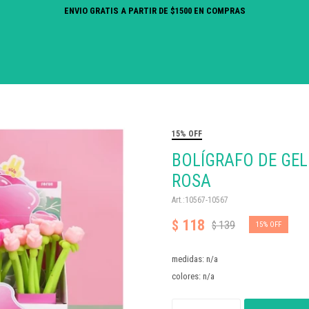
ENVIO GRATIS A PARTIR DE $1500 EN COMPRAS
15% OFF
BOLÍGRAFO DE GEL
ROSA
10567-10567
118
$
139
$
15
medidas: n/a
colores: n/a