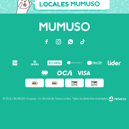



© 2026 / MUMUSO Uruguay - Un Mundo de Cosas Lindas. Todos los derechos reservados.