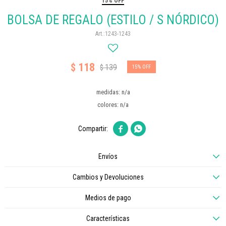
15% OFF
BOLSA DE REGALO (ESTILO / S NÓRDICO)
1243-1243
118
$
139
$
15
medidas: n/a
colores: n/a


Envíos
Cambios y Devoluciones
Medios de pago
Características