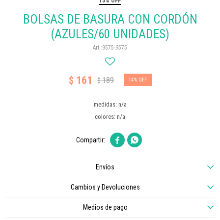
15% OFF
BOLSAS DE BASURA CON CORDÓN
(AZULES/60 UNIDADES)
9575-9575
161
$
189
$
14
medidas: n/a
colores: n/a


Envíos
Cambios y Devoluciones
Medios de pago