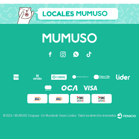



© 2026 / MUMUSO Uruguay - Un Mundo de Cosas Lindas. Todos los derechos reservados.