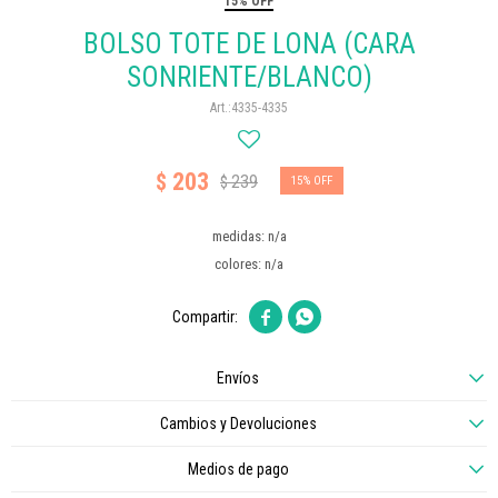
15% OFF
BOLSO TOTE DE LONA (CARA
SONRIENTE/BLANCO)
4335-4335
203
$
239
$
15
medidas: n/a
colores: n/a


Envíos
Cambios y Devoluciones
Medios de pago