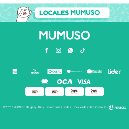



© 2026 / MUMUSO Uruguay - Un Mundo de Cosas Lindas. Todos los derechos reservados.