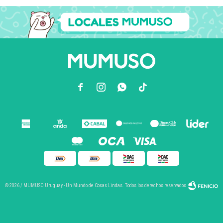



© 2026 / MUMUSO Uruguay - Un Mundo de Cosas Lindas. Todos los derechos reservados.