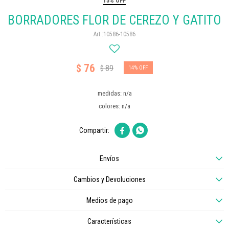
15% OFF
BORRADORES FLOR DE CEREZO Y GATITO
10586-10586
76
$
89
$
14
medidas: n/a
colores: n/a


Envíos
Cambios y Devoluciones
Medios de pago
Características