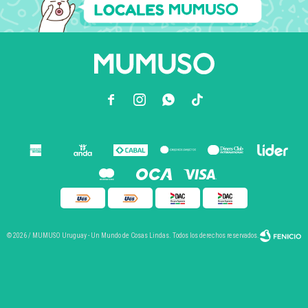



© 2026 / MUMUSO Uruguay - Un Mundo de Cosas Lindas. Todos los derechos reservados.