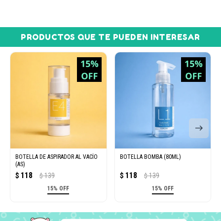
PRODUCTOS QUE TE PUEDEN INTERESAR
BOTELLA DE ASPIRADOR AL VACÍO
BOTELLA BOMBA (80ML)
(AS)
118
118
$
139
$
139
$
$
15% OFF
15% OFF