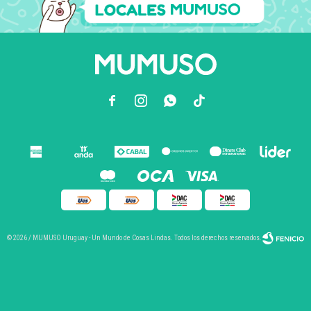



© 2026 / MUMUSO Uruguay - Un Mundo de Cosas Lindas. Todos los derechos reservados.