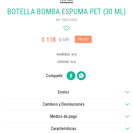
15% OFF
BOTELLA BOMBA ESPUMA PET (30 ML)
3633-3633
118
$
139
$
15
medidas: n/a
colores: n/a


Envíos
Cambios y Devoluciones
Medios de pago
Características