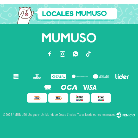



© 2026 / MUMUSO Uruguay - Un Mundo de Cosas Lindas. Todos los derechos reservados.