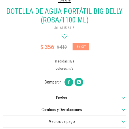
15% OFF
BOTELLA DE AGUA PORTÁTIL BIG BELLY
(ROSA/1100 ML)
6115-6115
356
$
419
$
15
medidas: n/a
colores: n/a


Envíos
Cambios y Devoluciones
Medios de pago