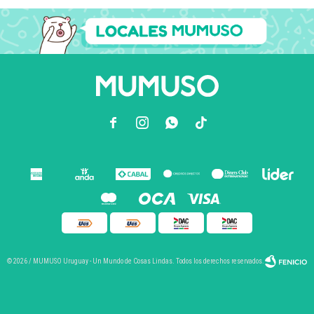



© 2026 / MUMUSO Uruguay - Un Mundo de Cosas Lindas. Todos los derechos reservados.