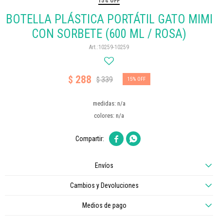
15% OFF
BOTELLA PLÁSTICA PORTÁTIL GATO MIMI
CON SORBETE (600 ML / ROSA)
10259-10259
288
$
339
$
15
medidas: n/a
colores: n/a


Envíos
Cambios y Devoluciones
Medios de pago