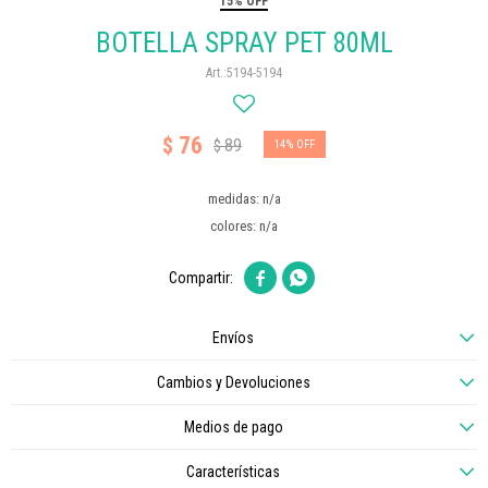
15% OFF
BOTELLA SPRAY PET 80ML
5194-5194
76
$
89
$
14
medidas: n/a
colores: n/a


Envíos
Cambios y Devoluciones
Medios de pago
Características