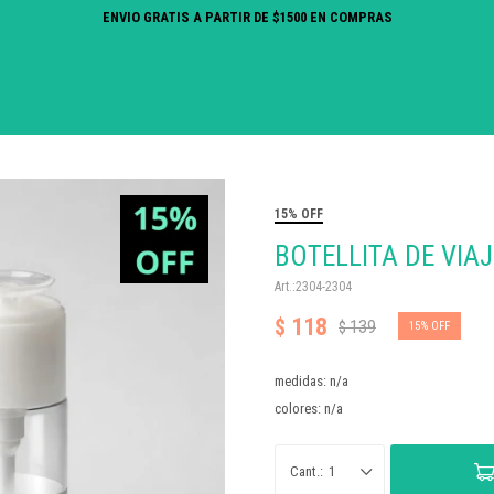
ENVIO GRATIS A PARTIR DE $1500 EN COMPRAS
15% OFF
BOTELLITA DE VIA
2304-2304
118
$
139
$
15
medidas: n/a
colores: n/a
1