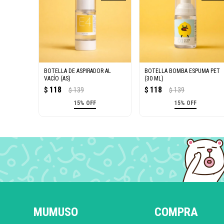
BOTELLA DE ASPIRADOR AL
BOTELLA BOMBA ESPUMA PET
VACÍO (AS)
(30 ML)
118
118
$
139
$
139
$
$
15% OFF
15% OFF
MUMUSO
COMPRA