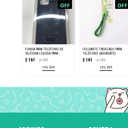
FUNDA PARA TELÉFONO DE
COLGANTE TRENZADO PARA
SILICONA LÍQUIDA PARA
TELÉFONO (AGUACATE)
IPHONE11 PRO MAX AZUL
161
161
$
189
$
189
$
$
OSCURO
15% OFF
15% OFF