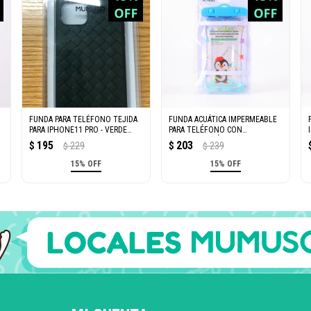
FUNDA PARA TELÉFONO TEJIDA
FUNDA ACUÁTICA IMPERMEABLE
PARA IPHONE11 PRO - VERDE
PARA TELÉFONO CON
OSCURO
PURPURINA MÓVIL (PINGÜINO
195
203
$
229
$
239
$
$
PINTOR)
15% OFF
15% OFF