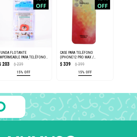
FUNDA FLOTANTE
CASE PARA TELÉFONO
IMPERMEABLE PARA TELÉFONO
(IPHONE12 PRO MAX /
CON PURPURINA MÓVIL (FAMILIA
AMARILLO)
203
339
$
239
$
399
$
$
DE PINGÜIN
15% OFF
15% OFF