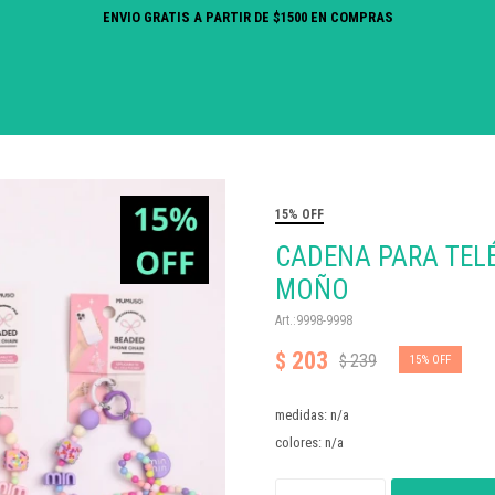
ENVIO GRATIS A PARTIR DE $1500 EN COMPRAS
15% OFF
CADENA PARA TEL
MOÑO
9998-9998
203
$
239
$
15
medidas: n/a
colores: n/a