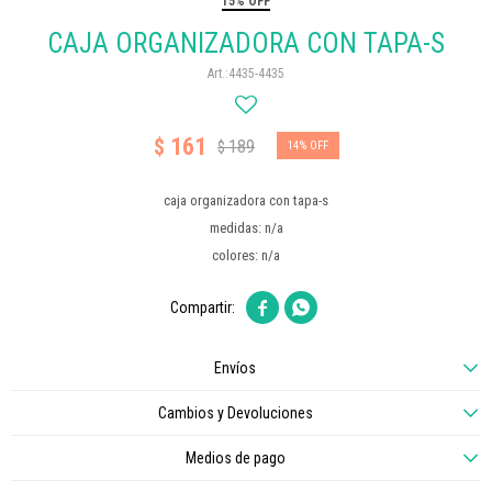
15% OFF
CAJA ORGANIZADORA CON TAPA-S
4435-4435
161
$
189
$
14
caja organizadora con tapa-s
medidas: n/a
colores: n/a


Envíos
Cambios y Devoluciones
Medios de pago