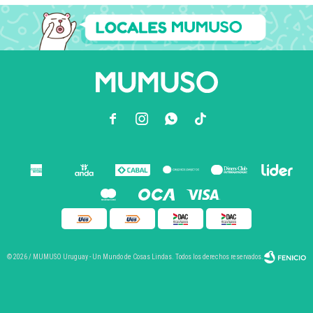



© 2026 / MUMUSO Uruguay - Un Mundo de Cosas Lindas. Todos los derechos reservados.