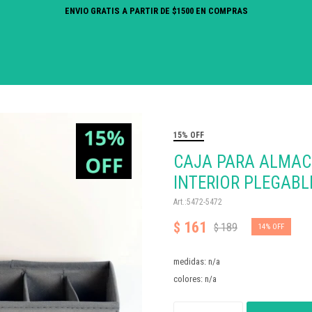
ENVIO GRATIS A PARTIR DE $1500 EN COMPRAS
15% OFF
CAJA PARA ALMAC
INTERIOR PLEGABL
5472-5472
161
$
189
$
14
medidas: n/a
colores: n/a