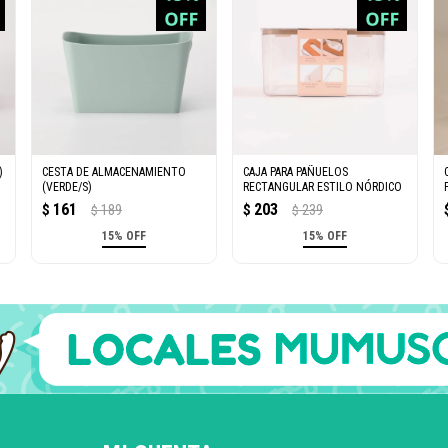
)
CESTA DE ALMACENAMIENTO
CAJA PARA PAÑUELOS
(VERDE/S)
RECTANGULAR ESTILO NÓRDICO
161
203
$
189
$
239
$
$
15% OFF
15% OFF