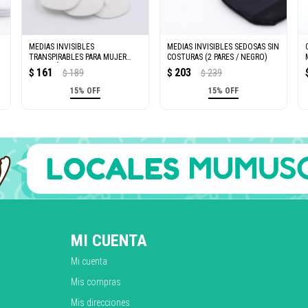
MEDIAS INVISIBLES
MEDIAS INVISIBLES SEDOSAS SIN
TRANSPIRABLES PARA MUJER
COSTURAS (2 PARES / NEGRO)
(CORAZÓN/3 PARES/BLANCOS)
161
203
$
189
$
239
$
$
15% OFF
15% OFF
MI CUENTA
Mi cuenta
Mis compras
Mis direcciones