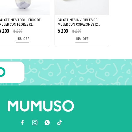
CALCETINES TOBILLEROS DE
CALCETINES INVISIBLES DE
MUJER CON FLORES (2
MUJER CON CORAZONES (2
PARES/MORADO Y BLANCO)
PARES/GRIS Y BLANCO)
203
203
$
239
$
239
$
$
15% OFF
15% OFF


