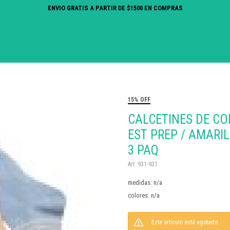
ENVIO GRATIS A PARTIR DE $1500 EN COMPRAS
15% OFF
CALCETINES DE CO
EST PREP / AMARI
3 PAQ
931-931
medidas: n/a
colores: n/a
Este artículo está agotado.