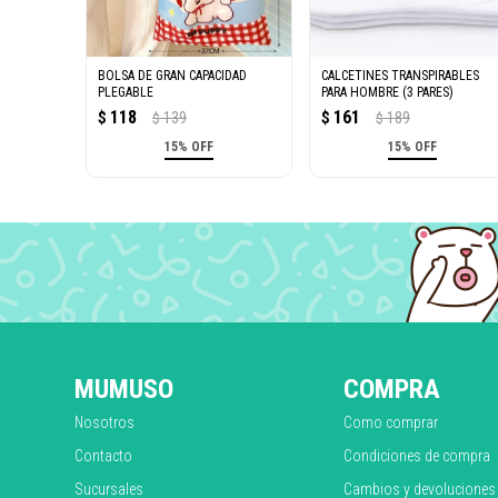
BOLSA DE GRAN CAPACIDAD
CALCETINES TRANSPIRABLES
PLEGABLE
PARA HOMBRE (3 PARES)
118
161
$
139
$
189
$
$
15% OFF
15% OFF
MUMUSO
COMPRA
Nosotros
Como comprar
Contacto
Condiciones de compra
Sucursales
Cambios y devoluciones