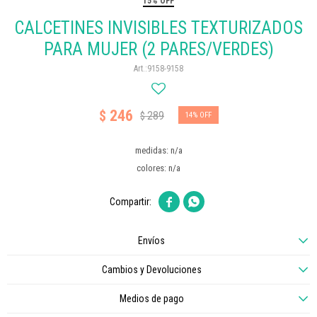
15% OFF
CALCETINES INVISIBLES TEXTURIZADOS
PARA MUJER (2 PARES/VERDES)
9158-9158
246
$
289
$
14
medidas: n/a
colores: n/a


Envíos
Cambios y Devoluciones
Medios de pago