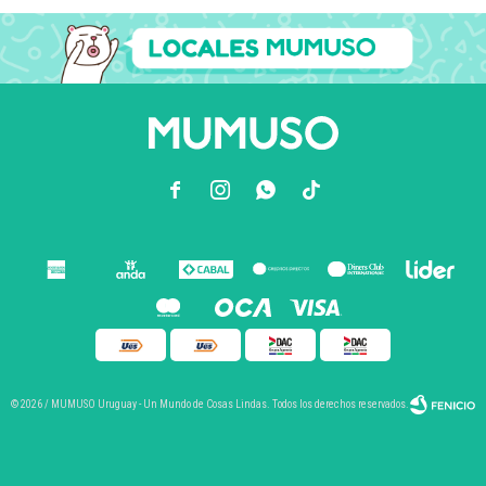



© 2026 / MUMUSO Uruguay - Un Mundo de Cosas Lindas. Todos los derechos reservados.