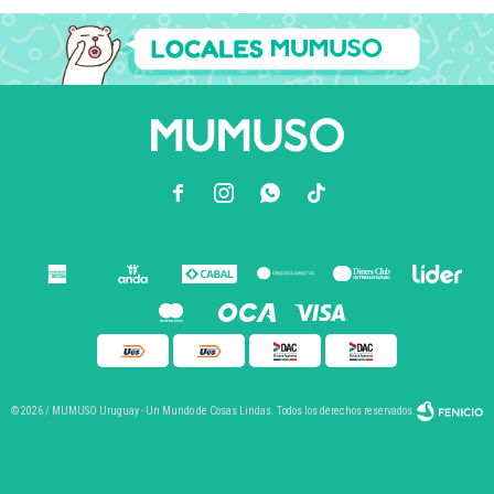



© 2026 / MUMUSO Uruguay - Un Mundo de Cosas Lindas. Todos los derechos reservados.