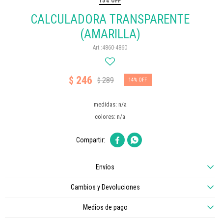
15% OFF
CALCULADORA TRANSPARENTE
(AMARILLA)
4860-4860
246
$
289
$
14
medidas: n/a
colores: n/a


Envíos
Cambios y Devoluciones
Medios de pago