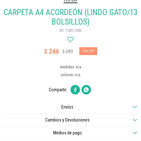
15% OFF
CARPETA A4 ACORDEÓN (LINDO GATO/13
BOLSILLOS)
7080-7080
246
$
289
$
14
medidas: n/a
colores: n/a


Envíos
Cambios y Devoluciones
Medios de pago