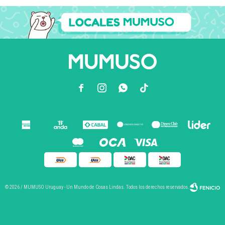



© 2026 / MUMUSO Uruguay - Un Mundo de Cosas Lindas. Todos los derechos reservados.