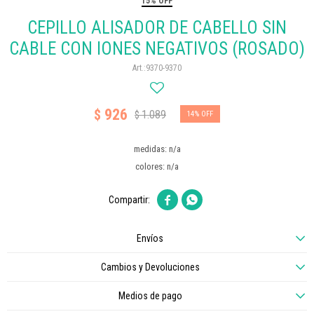
15% OFF
CEPILLO ALISADOR DE CABELLO SIN
CABLE CON IONES NEGATIVOS (ROSADO)
9370-9370
926
$
1.089
$
14
medidas: n/a
colores: n/a


Envíos
Cambios y Devoluciones
Medios de pago