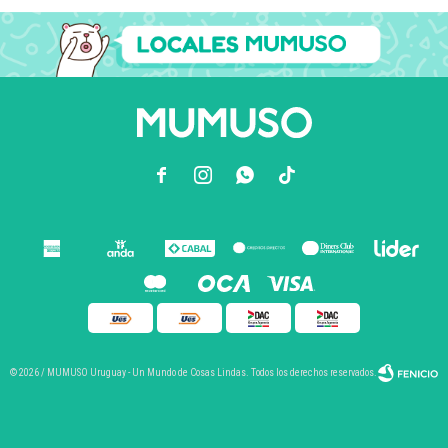



© 2026 / MUMUSO Uruguay - Un Mundo de Cosas Lindas. Todos los derechos reservados.