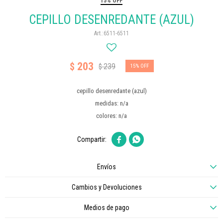
15% OFF
CEPILLO DESENREDANTE (AZUL)
6511-6511
203
$
239
$
15
cepillo desenredante (azul)
medidas: n/a
colores: n/a


Envíos
Cambios y Devoluciones
Medios de pago