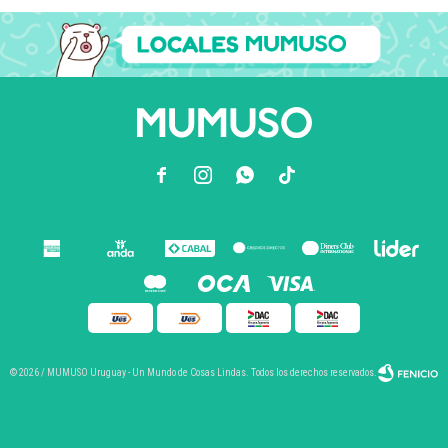



© 2026 / MUMUSO Uruguay - Un Mundo de Cosas Lindas. Todos los derechos reservados.