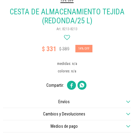
15% OFF
CESTA DE ALMACENAMIENTO TEJIDA
(REDONDA/25 L)
8213-8213
331
$
389
$
14
medidas: n/a
colores: n/a


Envíos
Cambios y Devoluciones
Medios de pago