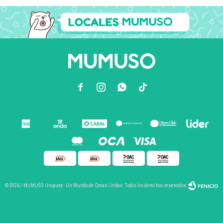



© 2026 / MUMUSO Uruguay - Un Mundo de Cosas Lindas. Todos los derechos reservados.