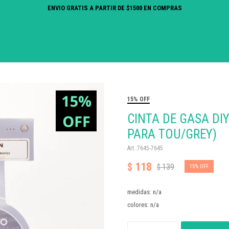
ENVIO GRATIS A PARTIR DE $1500 EN COMPRAS
15% OFF
CINTA DE GASA DI
PARA TOU/GREY)
7645-7645
118
$
139
$
15
medidas: n/a
colores: n/a