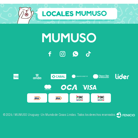



© 2026 / MUMUSO Uruguay - Un Mundo de Cosas Lindas. Todos los derechos reservados.