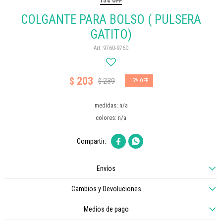
15% OFF
COLGANTE PARA BOLSO ( PULSERA
GATITO)
9760-9760
203
$
239
$
15
medidas: n/a
colores: n/a


Envíos
Cambios y Devoluciones
Medios de pago