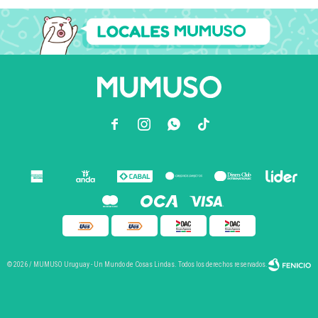



© 2026 / MUMUSO Uruguay - Un Mundo de Cosas Lindas. Todos los derechos reservados.