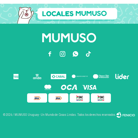



© 2026 / MUMUSO Uruguay - Un Mundo de Cosas Lindas. Todos los derechos reservados.