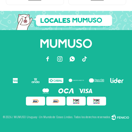



© 2026 / MUMUSO Uruguay - Un Mundo de Cosas Lindas. Todos los derechos reservados.