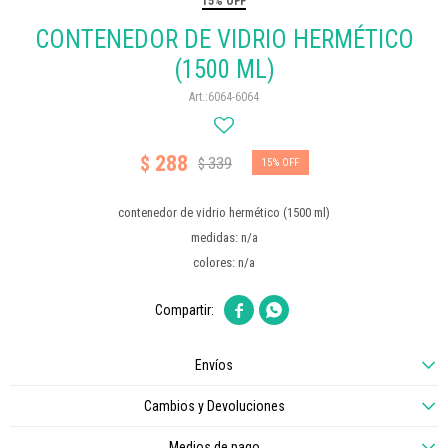
15% OFF
CONTENEDOR DE VIDRIO HERMÉTICO
(1500 ML)
6064-6064
288
$
339
$
15
contenedor de vidrio hermético (1500 ml)
medidas: n/a
colores: n/a


Envíos
Cambios y Devoluciones
Medios de pago