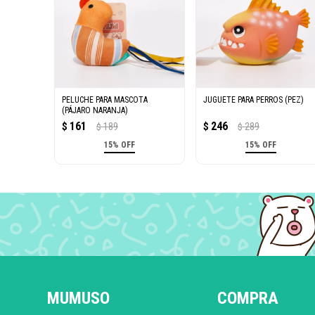
PELUCHE PARA MASCOTA
JUGUETE PARA PERROS (PEZ)
(PÁJARO NARANJA)
161
246
$
189
$
289
$
$
15% OFF
15% OFF
MUMUSO
COMPRA