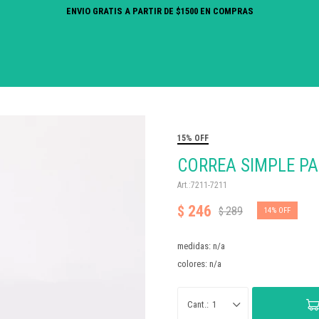
ENVIO GRATIS A PARTIR DE $1500 EN COMPRAS
15% OFF
CORREA SIMPLE PA
7211-7211
246
$
289
$
14
medidas: n/a
colores: n/a
1