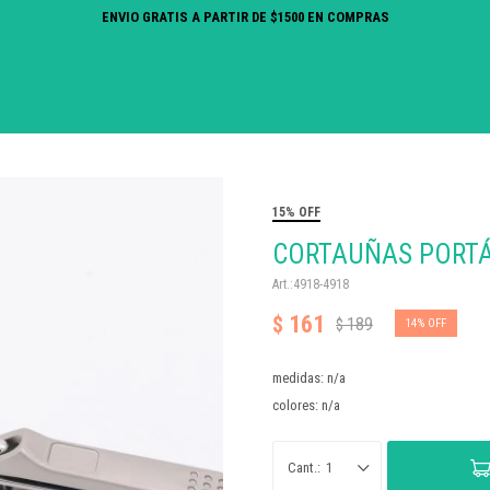
ENVIO GRATIS A PARTIR DE $1500 EN COMPRAS
15% OFF
CORTAUÑAS PORTÁ
4918-4918
161
$
189
$
14
medidas: n/a
colores: n/a
1