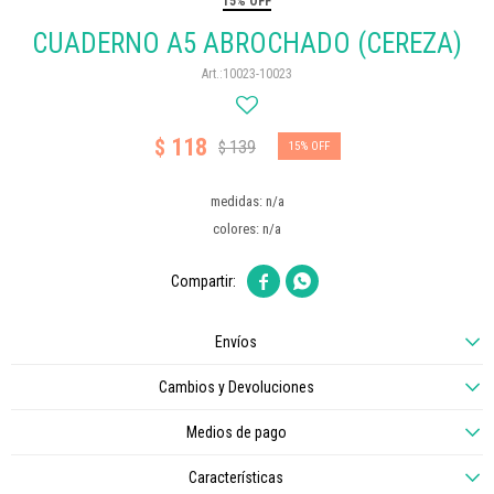
15% OFF
CUADERNO A5 ABROCHADO (CEREZA)
10023-10023
118
$
139
$
15
medidas: n/a
colores: n/a


Envíos
Cambios y Devoluciones
Medios de pago
Características