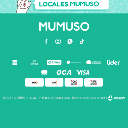



© 2026 / MUMUSO Uruguay - Un Mundo de Cosas Lindas. Todos los derechos reservados.