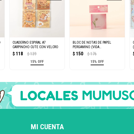
O
CUADERNO ESPIRAL A7
BLOC DE NOTAS DE PAPEL
CARPINCHO CUTE CON VELCRO
PERGAMINO (VIDA
ROMÁNTICA/50 HOJAS)
118
150
$
139
$
176
$
$
15% OFF
15% OFF
MI CUENTA