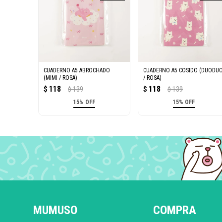
CUADERNO A5 ABROCHADO
CUADERNO A5 COSIDO (DUODU
(MIMI / ROSA)
/ ROSA)
118
118
$
139
$
139
$
$
15% OFF
15% OFF
MUMUSO
COMPRA