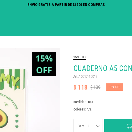
ENVIO GRATIS A PARTIR DE $1500 EN COMPRAS
15% OFF
CUADERNO A5 CON
10017-10017
118
$
139
$
15
medidas: n/a
colores: n/a
1