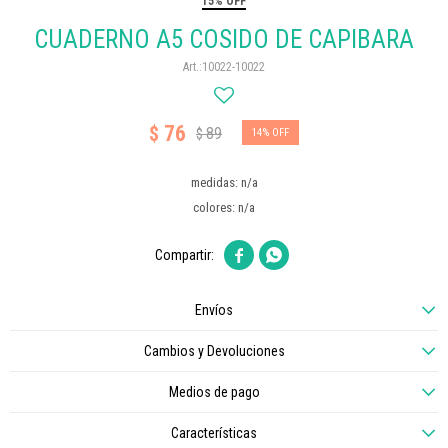
15% OFF
CUADERNO A5 COSIDO DE CAPIBARA
10022-10022
76
$
89
$
14
medidas: n/a
colores: n/a


Envíos
Cambios y Devoluciones
Medios de pago
Características