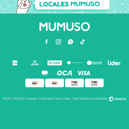



© 2026 / MUMUSO Uruguay - Un Mundo de Cosas Lindas. Todos los derechos reservados.