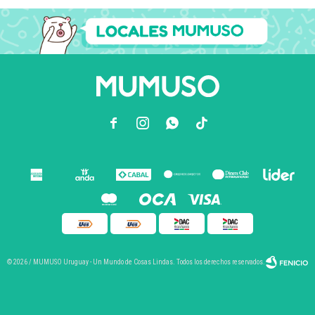



© 2026 / MUMUSO Uruguay - Un Mundo de Cosas Lindas. Todos los derechos reservados.