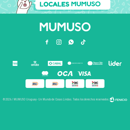



© 2026 / MUMUSO Uruguay - Un Mundo de Cosas Lindas. Todos los derechos reservados.