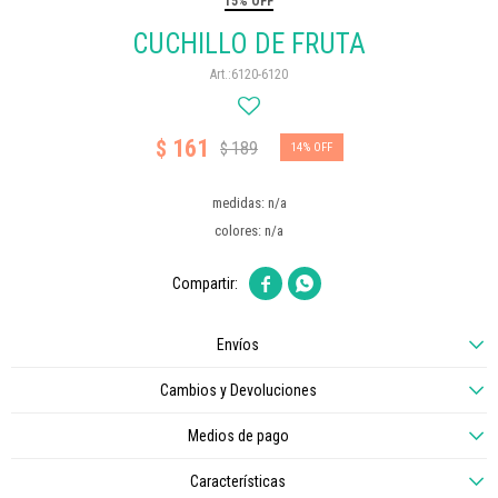
15% OFF
CUCHILLO DE FRUTA
6120-6120
161
$
189
$
14
medidas: n/a
colores: n/a


Envíos
Cambios y Devoluciones
Medios de pago
Características