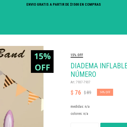
ENVIO GRATIS A PARTIR DE $1500 EN COMPRAS
15% OFF
DIADEMA INFLABLE
NÚMERO
7937-7937
76
$
89
$
14
medidas: n/a
colores: n/a