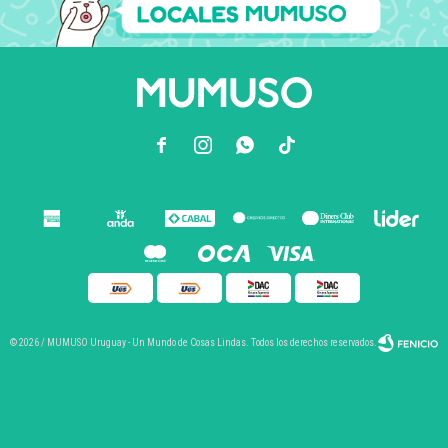



© 2026 / MUMUSO Uruguay - Un Mundo de Cosas Lindas. Todos los derechos reservados.