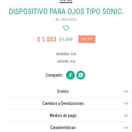
15% OFF
DISPOSITIVO PARA OJOS TIPO SONIC.
9334-9334
1.053
$
1.239
$
15
medidas: n/a
colores: n/a


Envíos
Cambios y Devoluciones
Medios de pago
Características