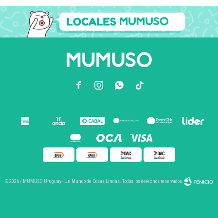



© 2026 / MUMUSO Uruguay - Un Mundo de Cosas Lindas. Todos los derechos reservados.