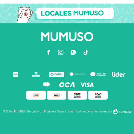



© 2026 / MUMUSO Uruguay - Un Mundo de Cosas Lindas. Todos los derechos reservados.