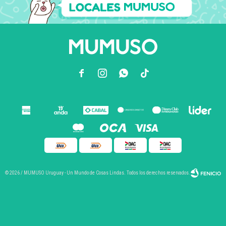



© 2026 / MUMUSO Uruguay - Un Mundo de Cosas Lindas. Todos los derechos reservados.