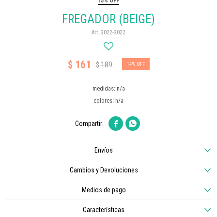
15% OFF
FREGADOR (BEIGE)
3022-3022
161
$
189
$
14
medidas: n/a
colores: n/a


Envíos
Cambios y Devoluciones
Medios de pago
Características