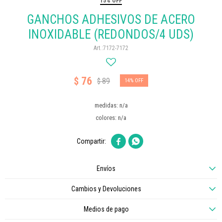
15% OFF
GANCHOS ADHESIVOS DE ACERO
INOXIDABLE (REDONDOS/4 UDS)
7172-7172
76
$
89
$
14
medidas: n/a
colores: n/a


Envíos
Cambios y Devoluciones
Medios de pago