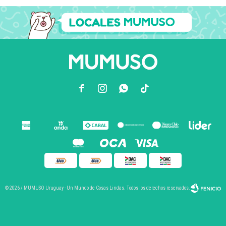



© 2026 / MUMUSO Uruguay - Un Mundo de Cosas Lindas. Todos los derechos reservados.